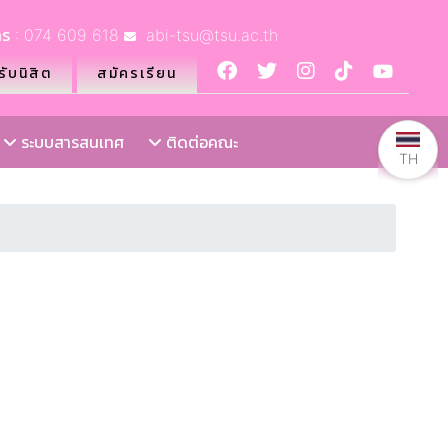
ร : 074 609 618
abi-tsu@tsu.ac.th
ับนิสิต
สมัครเรียน
ระบบสารสนเทศ
ติดต่อคณะ
TH