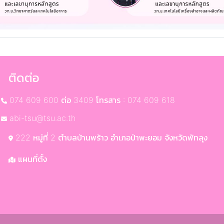
ติดต่อ
074 609 600 ต่อ 3409 โทรสาร : 074 609 618
abi-tsu@tsu.ac.th
222 หมู่ที่ 2 ตำบลบ้านพร้าว อำเภอป่าพะยอม จังหวัดพัทลุง
แผนที่ตั้ง