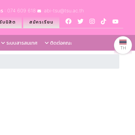
ร : 074 609 618
abi-tsu@tsu.ac.th
ับนิสิต
สมัครเรียน
ระบบสารสนเทศ
ติดต่อคณะ
TH