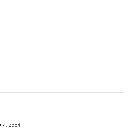
พ.ศ. 2564