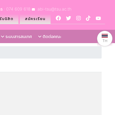
ร : 074 609 618
abi-tsu@tsu.ac.th
ับนิสิต
สมัครเรียน
ระบบสารสนเทศ
ติดต่อคณะ
TH