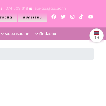
ร : 074 609 618
abi-tsu@tsu.ac.th
ับนิสิต
สมัครเรียน
ระบบสารสนเทศ
ติดต่อคณะ
TH