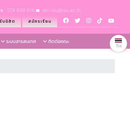
ร : 074 609 618
abi-tsu@tsu.ac.th
ับนิสิต
สมัครเรียน
ระบบสารสนเทศ
ติดต่อคณะ
TH