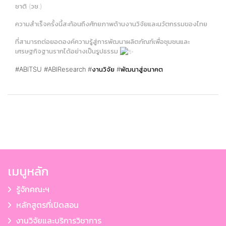
ชาติ (วช.)
ความสำเร็จครั้งนี้สะท้อนถึงศักยภาพด้านงานวิจัยและนวัตกรรมของไทย
ที่สามารถต่อยอดองค์ความรู้สู่การพัฒนาผลิตภัณฑ์เพื่อชุมชนและ
เศรษฐกิจฐานรากได้อย่างเป็นรูปธรรม
#ABITSU
#ABIResearch
#งานวิจัย
#พัฒนาสู่อนาคต
เมนูหลัก
รู้จักคณะฯ
หลักสูตรที่เปิดสอน
งานวิจัยและบริการวิชาการ