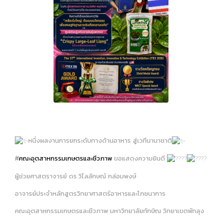
หนึ่งผลงานการยกระดับทางด้านอาหาร สู่เวทีนานาชาติ
#คณะอุตสาหกรรมเกษตรและชีวภาพ
ขอแสดงความยินดี
ผู้ช่วยศาสตราจารย์ ดร.วิไลลักษณ์ กล่อมพงษ์
อาจารย์ประจำหลักสูตรวิทยาศาสตร์อาหารและโภชนาการ
คณะอุตสาหกรรมเกษตรและชีวภาพ มหาวิทยาลัยทักษิณ วิทยาเขตพัทลุง