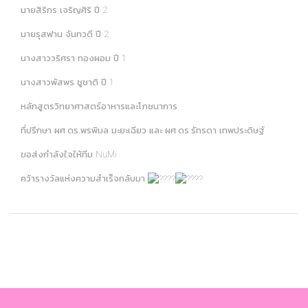
นายสิริกร เจริญศิริ ปี 2
นายรุสฟาน จันทวดี ปี 2
นางสาววริศรา ทองผอม ปี 1
นางสาวพัสพร ชูชาติ ปี 1
หลักสูตรวิทยาศาสตร์อาหารและโภชนาการ
ที่ปรึกษา ผศ.ดร.พรพิมล มะยะเฉียว และ ผศ.ดร.รัทรดา เทพประดิษฐ์
ขอส่งกำลังใจให้ทีม NuMi
คว้ารางวัลแห่งความสำเร็จกลับมา