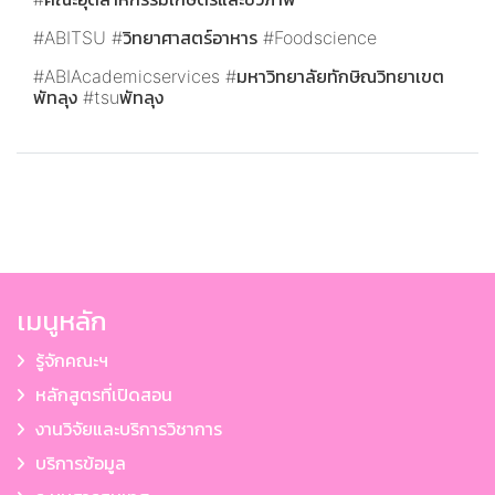
#ABITSU #วิทยาศาสตร์อาหาร #Foodscience
#ABIAcademicservices #มหาวิทยาลัยทักษิณวิทยาเขต
พัทลุง #tsuพัทลุง
เมนูหลัก
รู้จักคณะฯ
หลักสูตรที่เปิดสอน
งานวิจัยและบริการวิชาการ
บริการข้อมูล