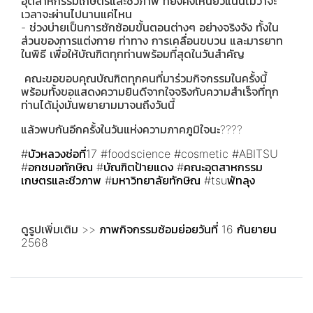
อุตสาหกรรมเกษตรและชีวภาพ ที่ยังคงเหนียวแน่นไม่ว่าจะ
เวลาจะผ่านไปนานแค่ไหน
- ช่วงบ่ายเป็นการซักซ้อมขั้นตอนต่างๆ อย่างจริงจัง ทั้งใน
ส่วนของการแต่งกาย ท่าทาง การเคลื่อนขบวน และมารยาท
ในพิธี เพื่อให้บัณฑิตทุกท่านพร้อมที่สุดในวันสำคัญ
คณะขอขอบคุณบัณฑิตทุกคนที่มาร่วมกิจกรรมในครั้งนี้
พร้อมทั้งขอแสดงความยินดีจากใจจริงกับความสำเร็จที่ทุก
ท่านได้มุ่งมั่นพยายามมาจนถึงวันนี้
แล้วพบกันอีกครั้งในวันแห่งความภาคภูมิใจนะ????
#บัวหลวงช่อที่17
#foodscience
#cosmetic
#ABITSU
#อกชมอทักษิณ
#บัณฑิตป้ายแดง
#คณะอุตสาหกรรม
เกษตรและชีวภาพ
#มหาวิทยาลัยทักษิณ
#tsuพัทลุง
ดูรูปเพิ่มเติม >>
ภาพกิจกรรมซ้อมย่อยวันที่ 16 กันยายน
2568