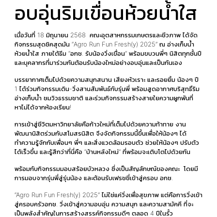
อบอุ่นริมเขื่อนห้วยน้ำใส
เมื่อวันที่ 18 มิถุนายน 2568 คณะอุตสาหกรรมเกษตรและชีวภาพ ได้จัด
กิจกรรมสุดชิคสุดมัน “Agro Run Fun Fresh(y) 2025” ณ อ่างเก็บน้ำ
ห้วยน้ำใส ภายใต้ธีม “อกช. รับน้องวิ่งเขื่อน” พร้อมขบวนพี่ๆ นิสิตทุกชั้นปี
และบุคลากรที่มาร่วมกันต้อนรับน้องใหม่อย่างอบอุ่นและเป็นกันเอง
บรรยากาศเต็มไปด้วยความสนุกสนาน เสียงหัวเราะ และรอยยิ้ม น้องๆ ปี
1 ได้ร่วมกิจกรรมเดิน-วิ่งสานสัมพันธ์กับรุ่นพี่ พร้อมสูดอากาศบริสุทธิ์ริม
อ่างเก็บน้ำ ชมวิวธรรมชาติ และร่วมกิจกรรมสร้างสายใยความผูกพันที่
หาไม่ได้จากห้องเรียน!
การเข้าสู่ชีวิตมหาวิทยาลัยคือก้าวใหม่ที่เต็มไปด้วยความท้าทาย งาน
พัฒนานิสิตร่วมกับสโมสรนิสิต จึงจัดกิจกรรมนี้ขึ้นเพื่อให้น้องๆ ได้
ทำความรู้จักกับเพื่อนๆ พี่ๆ และสิ่งแวดล้อมรอบตัว ช่วยให้น้องๆ ปรับตัว
ได้เร็วขึ้น และรู้สึกว่าที่นี่คือ “บ้านหลังใหม่” ที่พร้อมจะเติบโตไปด้วยกัน
พร้อมกับกิจกรรมมอบสร้อยบัวหลวง ซึ่งเป็นสัญลักษณ์ของคณะ โดยมี
การมอบจากรุ่นพี่สู่รุ่นน้อง และต้อนรับเฟรชชี่เข้าสู่ครอบ อกช.
“Agro Run Fun Fresh(y) 2025” ไม่ใช่แค่วิ่งเพื่อสุขภาพ แต่คือการวิ่งเข้า
สู่ครอบครัวอกช. วิ่งเข้าสู่ความอบอุ่น ความสนุก และความสามัคคี ที่จะ
เป็นพลังสำคัญในการสร้างสรรค์กิจกรรมดีๆ ตลอด 4 ปีในรั้ว